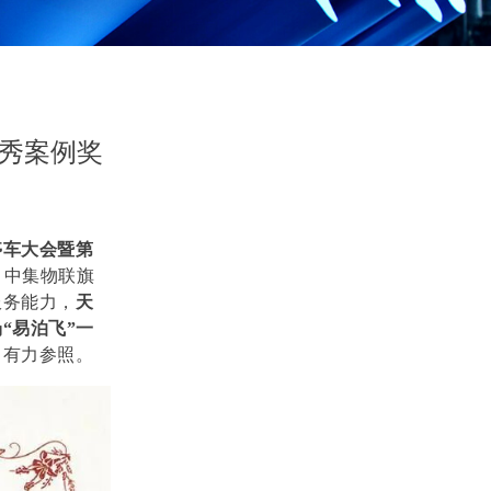
优秀案例奖
停车大会暨第
。中集物联旗
服务能力，
天
场
“
易泊飞
”
一
了有力参照。