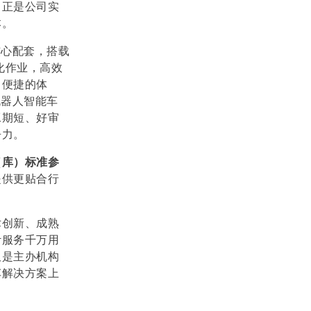
，正是公司实
本。
核心配套，搭载
化作业，高效
、便捷的体
机器人智能车
工期短、好审
争力。
（库）标准参
提供更贴合行
术创新、成熟
计服务千万用
仅是主办机构
车解决方案上