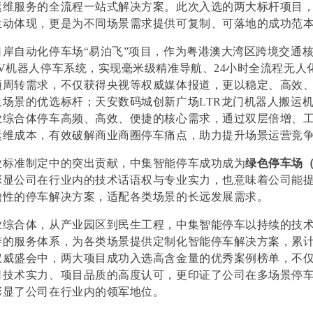
运维服务的全流程一站式解决方案。此次入选的两大标杆项目
生动体现，更是为不同场景需求提供可复制、可落地的成功范
口岸自动化停车场
“
易泊飞
”
项目，作为粤港澳大湾区跨境交通
V
机器人停车系统，实现毫米级精准导航、
24
小时全流程无人
频周转需求，不仅获得央视等权威媒体报道，更以稳定、高效
纽场景的优选标杆；天安数码城创新广场
LTR
龙门机器人搬运
业综合体停车高频、高效、便捷的核心需求，通过双层倍增、
运维成本，有效破解商业商圈停车痛点，助力提升场景运营竞
业标准制定中的突出贡献，中集智能停车成功成为
绿色停车场
彰显公司在行业内的技术话语权与专业实力，也意味着公司能
瞻性的停车解决方案，适配各类场景的长远发展需求。
业综合体，从产业园区到民生工程，中集智能停车以持续的技
善的服务体系，为各类场景提供定制化智能停车解决方案，累
权威盛会中，两大项目成功入选高含金量的优秀案例榜单，不
司技术实力、项目品质的高度认可，更印证了公司在多场景停
彰显了公司在行业内的领军地位。